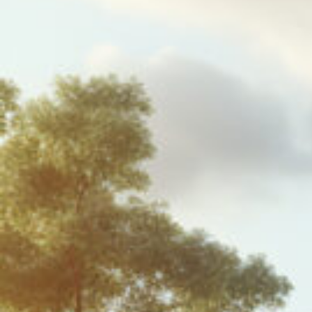
A 0
Euros
AEROTERMIA
TARIFAS
LUZ
PLAN
AMIGO
CONÓCENOS
CONTACTO