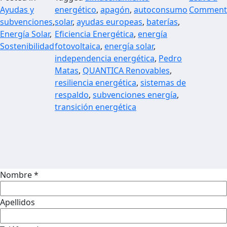
Ayudas y
energético
,
apagón
,
autoconsumo
Comment
subvenciones
,
solar
,
ayudas europeas
,
baterías
,
Energía Solar
,
Eficiencia Energética
,
energía
Sostenibilidad
fotovoltaica
,
energía solar
,
independencia energética
,
Pedro
Matas
,
QUANTICA Renovables
,
resiliencia energética
,
sistemas de
respaldo
,
subvenciones energía
,
transición energética
Nombre *
Apellidos