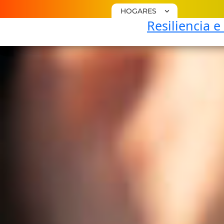
HOGARES
Resiliencia e
PLACAS
SOLARES
Instala
Placas
Solares
Baterías
Solares
Backup
Placas
Solares
Quantica
Plus
Factura
De Luz