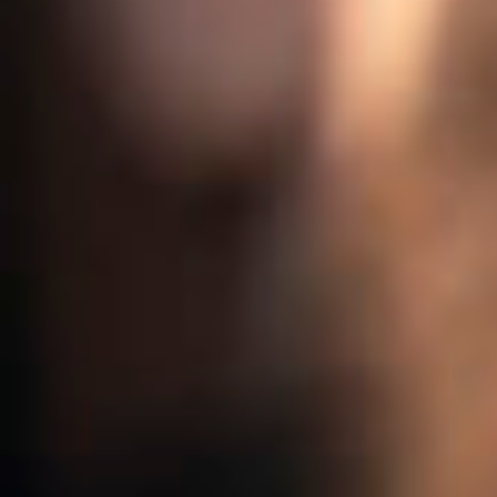
A 0
Euros
AEROTERMIA
TARIFAS
LUZ
PLAN
AMIGO
CONÓCENOS
CONTACTO