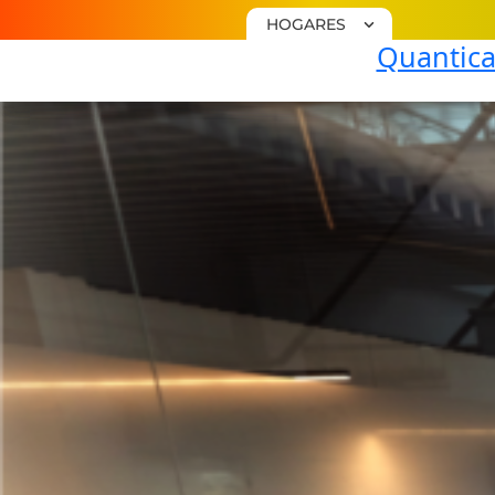
HOGARES
Quantica 
PLACAS
SOLARES
Instala
Placas
Solares
Baterías
Solares
Backup
Placas
Solares
Quantica
Plus
Factura
De Luz