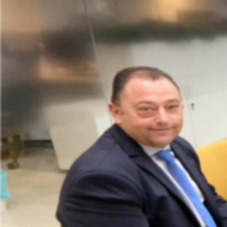
A 0
Euros
AEROTERMIA
TARIFAS
LUZ
PLAN
AMIGO
CONÓCENOS
CONTACTO