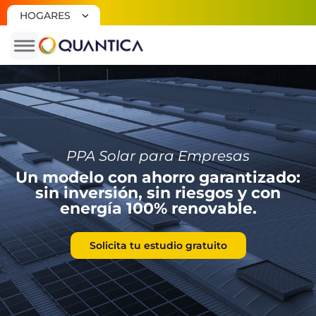
HOGARES
PLACAS
SOLARES
Instala
Placas
Solares
PPA Solar para Empresas
Baterías
Un modelo con ahorro garantizado:
Solares
sin inversión, sin riesgos y con
Backup
energía 100% renovable.
Placas
Solares
Solicita tu estudio gratuito
Quantica
Plus
Factura
De Luz