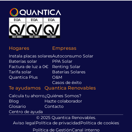
Hogares
Empresas
Instala placas solares
Autoconsumo Solar
Baterías solar
PPA Solar
Factura de luz a 0€
Renting Solar
Tarifa solar
Baterías Solares
Quantica Plus
O&M
Casos de éxito
Te ayudamos
Quantica Renovables
Calcula tu ahorro
¿Quiénes Somos?
Blog
Hazte colaborador
Glosario
Contacto
Centro de ayuda
© 2025 Quantica Renovables.
Aviso legal
Política de privacidad
Política de cookies
Política de Gestión
Canal interno