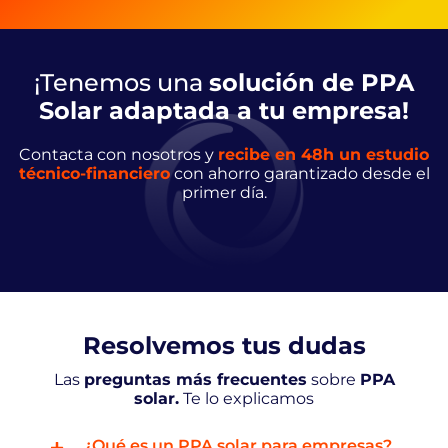
¡Tenemos una
solución de PPA
Solar adaptada a tu empresa!
Contacta con nosotros y
recibe en 48h un estudio
técnico-financiero
con ahorro garantizado desde el
primer día.
Resolvemos tus dudas
Las
preguntas más frecuentes
sobre
PPA
solar.
Te lo explicamos
¿Qué es un PPA solar para empresas?