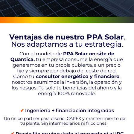
A 0
Euros
AEROTERMIA
Ventajas de nuestro PPA Solar
.
Nos adaptamos a tu estrategia.
TARIFAS
Con el modelo de
PPA Solar on-site de
LUZ
Quantica,
tu empresa consume la energía que
generamos en tu propia cubierta, a un precio
fijo y siempre por debajo del coste de red.
Como tu
consultor energético y financiero
,
PLAN
nosotros asumimos la inversión, la operación y
AMIGO
los riesgos. Tú solo te beneficias del ahorro y la
energía 100% renovable.
CONÓCENOS
✔
Ingeniería + financiación integradas
Un único partner para diseño, CAPEX y mantenimiento de
tu planta. Sin intermediarios ni fricciones.
CONTACTO
✔
Precio fijo no vinculado al mercado ni al IPC