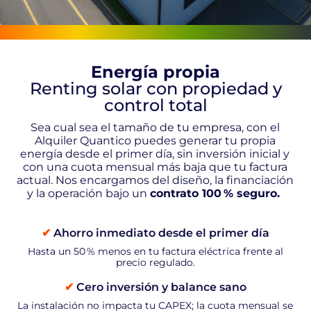
A 0
Euros
Energía propia
AEROTERMIA
Renting solar con propiedad y
control total
TARIFAS
Sea cual sea el tamaño de tu empresa, con el
LUZ
Alquiler Quantico puedes generar tu propia
energía desde el primer día, sin inversión inicial y
con una cuota mensual más baja que tu factura
actual. Nos encargamos del diseño, la financiación
PLAN
y la operación bajo un
contrato 100 % seguro.
AMIGO
✔
Ahorro inmediato desde el primer día
CONÓCENOS
Hasta un 50 % menos en tu factura eléctrica frente al
precio regulado.
✔
Cero inversión y balance sano
CONTACTO
La instalación no impacta tu CAPEX; la cuota mensual se