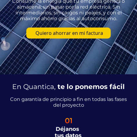
Consume la energía que tu empresa genera o
almacena, sin pasar por la red eléctrica. Sin
intermediarios, sin cargos ni peajes, y con el
máximo ahorro gracias al autoconsumo.
Quiero ahorrar en mi factura
En Quantica,
te lo ponemos fácil
Con garantía de principio a fin en todas las fases
del proyecto
01
Déjanos
tus datos