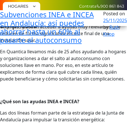
HOGARES
Contrata
900 861 843
Etiqueta:
Autoconsumo
Subvenciones INEA e INCEA
Andalucía vuelve a apostar fuerte por el autoconsumo.
Posted on
Con la activación de las líneas
INEA
e
INCEA
, particulares y
25/11/2025
en Andalucía: así puedes
Empresas
empresas pueden acceder a ayudas muy relevantes que
by
Ruth
ahorrar hasta un 60% al
PLACAS
reducen de forma significativa el coste final de una
Knop
SOLARES
pasarte al autoconsumo
instalación solar.
Instala
En Quantica llevamos más de 25 años ayudando a hogares
Placas
y organizaciones a dar el salto al autoconsumo con
Solares
soluciones llave en mano. Por eso, en este artículo te
Baterías
explicamos de forma clara qué cubre cada línea, quién
Solares
puede beneficiarse y cómo solicitarlas sin complicaciones.
Backup
Placas
Solares
¿Qué son las ayudas INEA e INCEA?
Quantica
Plus
Las dos líneas forman parte de la estrategia de la Junta de
Factura
Andalucía para impulsar la transición energética:
De Luz