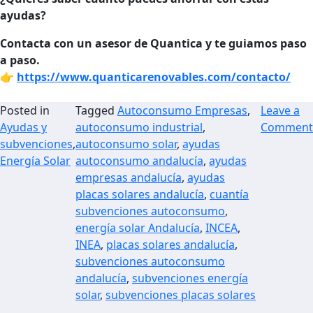
ayudas?
Contacta con un asesor de Quantica y te guiamos paso
a paso.
👉
https://www.quanticarenovables.com/contacto/
Posted in
Tagged
Autoconsumo Empresas
,
Leave a
Ayudas y
autoconsumo industrial
,
Comment
subvenciones
,
autoconsumo solar
,
ayudas
Energía Solar
autoconsumo andalucía
,
ayudas
empresas andalucía
,
ayudas
placas solares andalucía
,
cuantía
subvenciones autoconsumo
,
energía solar Andalucía
,
INCEA
,
INEA
,
placas solares andalucía
,
subvenciones autoconsumo
andalucía
,
subvenciones energía
solar
,
subvenciones placas solares