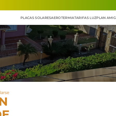
PLACAS SOLARES
AEROTERMIA
TARIFAS LUZ
PLAN AMI
larse
ÓN
DE