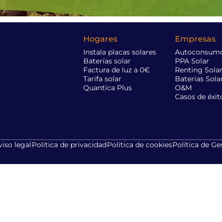
Hogares
Empresas
Instala placas solares
Autoconsumo
Baterías solar
PPA Solar
Factura de luz a 0€
Renting Sola
Tarifa solar
Baterías Sola
Quantica Plus
O&M
Casos de éxit
viso legal
Política de privacidad
Política de cookies
Política de Ge