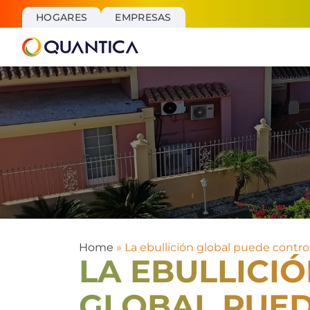
HOGARES
EMPRESAS
PLACAS
SOLARES
Instala
Placas
Solares
Baterías
Solares
Backup
Placas
Solares
Home
»
La ebullición global puede contro
Quantica
LA EBULLICI
Plus
Factura
GLOBAL PUE
De Luz