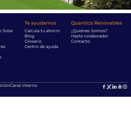
Te ayudamos
Quantica Renovables
 Solar
Calcula tu ahorro
¿Quiénes Somos?
Blog
Hazte colaborador
r
Glosario
Contacto
res
Centro de ayuda
o
stión
Canal interno