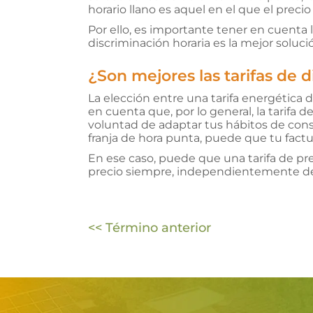
A 0
horario llano es aquel en el que el prec
Euros
Por ello, es importante tener en cuenta 
discriminación horaria es la mejor solució
AEROTERMIA
¿Son mejores las tarifas de d
La elección entre una tarifa energética d
en cuenta que, por lo general, la tarifa
TARIFAS
voluntad de adaptar tus hábitos de consu
LUZ
franja de hora punta, puede que tu factu
En ese caso, puede que una tarifa de pre
precio siempre, independientemente de 
PLAN
AMIGO
<< Término anterior
CONÓCENOS
CONTACTO