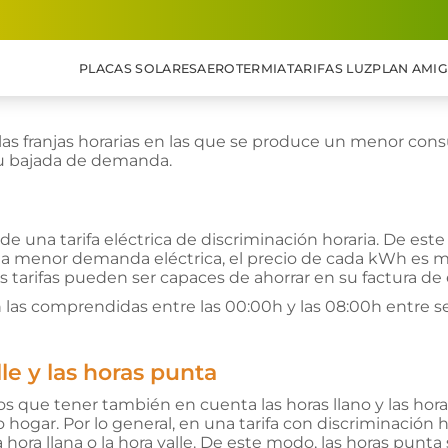
PLACAS SOLARES
AEROTERMIA
TARIFAS LUZ
PLAN AMI
las franjas horarias en las que se produce un menor consu
su bajada de demanda.
 de una tarifa eléctrica de discriminación horaria. De es
r una menor demanda eléctrica, el precio de cada kWh es m
s tarifas pueden ser capaces de ahorrar en su factura de 
on las comprendidas entre las 00:00h y las 08:00h entre s
lle y las horas punta
que tener también en cuenta las horas llano y las horas
ogar. Por lo general, en una tarifa con discriminación 
 hora llana o la hora valle. De este modo, las horas punta s