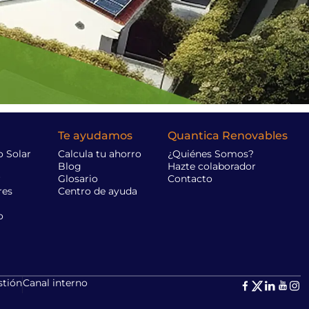
Te ayudamos
Quantica Renovables
 Solar
Calcula tu ahorro
¿Quiénes Somos?
Blog
Hazte colaborador
r
Glosario
Contacto
res
Centro de ayuda
o
stión
Canal interno