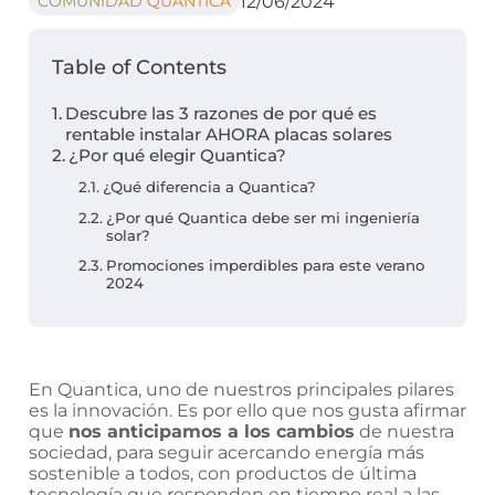
12/06/2024
COMUNIDAD QUANTICA
A 0
Euros
Table of Contents
Descubre las 3 razones de por qué es
AEROTERMIA
rentable instalar AHORA placas solares
¿Por qué elegir Quantica?
¿Qué diferencia a Quantica?
TARIFAS
LUZ
¿Por qué Quantica debe ser mi ingeniería
solar?
Promociones imperdibles para este verano
2024
PLAN
AMIGO
En Quantica, uno de nuestros principales pilares
CONÓCENOS
es la innovación. Es por ello que nos gusta afirmar
que
nos anticipamos a los cambios
de nuestra
sociedad, para seguir acercando energía más
sostenible a todos, con productos de última
CONTACTO
tecnología que responden en tiempo real a las