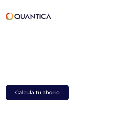
ESTE INVIERNO EMPIEZA
A DISFRUTAR DE TUS
FACTURAS
DE
LA LUZ A 0€
Calcula tu ahorro
O llámanos al
900 861 843