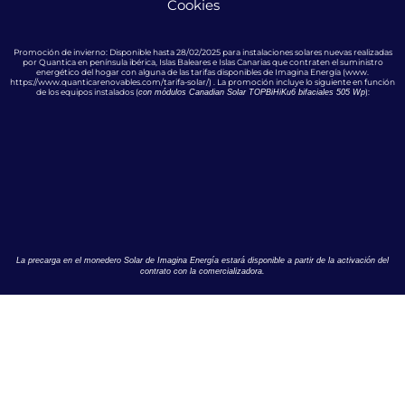
Cookies
Promoción de invierno: Disponible hasta 28/02/2025 para instalaciones solares nuevas realizadas
por Quantica en península ibérica, Islas Baleares e Islas Canarias que contraten el suministro
energético del hogar con alguna de las tarifas disponibles de Imagina Energía (www.
https://www.quanticarenovables.com/tarifa-solar/
) .
La promoción incluye lo siguiente en función
de los equipos instalados (
):
con módulos Canadian Solar TOPBiHiKu6 bifaciales 505 Wp
La precarga en el monedero Solar de Imagina Energía estará disponible a partir de la activación del
contrato con la comercializadora.