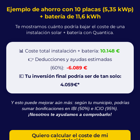
Ejemplo de ahorro con 10 placas (5,35 kWp)
+ batería de 11,6 kWh
Te mostramos cuánto podría bajar el coste de una
instalación solar + batería con Quantica.
📊 Coste total instalación + batería:
10.148 €
SOLICITA TU ESTUDIO
LLÁMANOS
👉 Deducciones y ayudas estimadas
GRATIS
(60%)
:
-6.089 €
💶
Tu inversión final podría ser de tan solo:
4.059€*
Y esto puede mejorar aún más: según tu municipio, podrías
sumar bonificaciones en IBI (50%) e ICIO (95%).
¡Nosotros te ayudamos a comprobarlo!
Quiero calcular el coste de mi