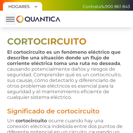
HOGARES
Contrata
900 861 843
Home
»
Cortocircuito
PLACAS
SOLARES
CORTOCIRCUITO
Instala
El cortocircuito es un fenómeno eléctrico que
Placas
describe una situación donde un flujo de
Solares
corriente eléctrica toma una ruta no deseada
,
causando potencialmente daños y riesgos de
Baterías
seguridad. Comprender qué es un cortocircuito,
Solares
sus causas, cómo detectarlo y diferenciarlo de
otros problemas eléctricos es esencial para la
Backup
seguridad y el mantenimiento eficiente de
Placas
cualquier sistema eléctrico.
Solares
Quantica
Significado de cortocircuito
Plus
Un
cortocircuito
ocurre cuando hay una
Factura
conexión eléctrica indebida entre dos puntos de
De Luz
diferente potencial en un circuito, causando un