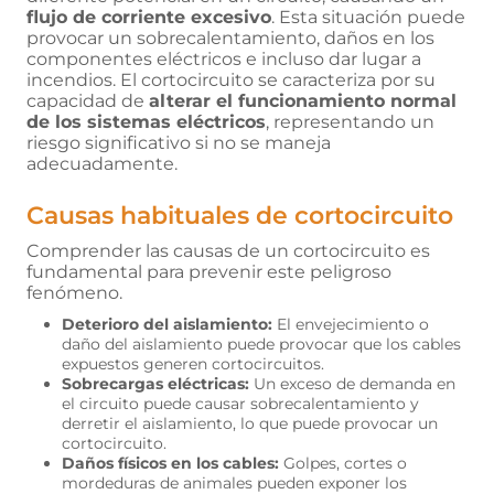
A 0
flujo de corriente excesivo
. Esta situación puede
Euros
provocar un sobrecalentamiento, daños en los
componentes eléctricos e incluso dar lugar a
incendios. El cortocircuito se caracteriza por su
capacidad de
alterar el funcionamiento normal
AEROTERMIA
de los sistemas eléctricos
, representando un
riesgo significativo si no se maneja
adecuadamente.
TARIFAS
Causas habituales de cortocircuito
LUZ
Comprender las causas de un cortocircuito es
fundamental para prevenir este peligroso
fenómeno.
PLAN
AMIGO
Deterioro del aislamiento:
El envejecimiento o
daño del aislamiento puede provocar que los cables
expuestos generen cortocircuitos.
Sobrecargas eléctricas:
Un exceso de demanda en
CONÓCENOS
el circuito puede causar sobrecalentamiento y
derretir el aislamiento, lo que puede provocar un
cortocircuito.
Daños físicos en los cables:
Golpes, cortes o
CONTACTO
mordeduras de animales pueden exponer los